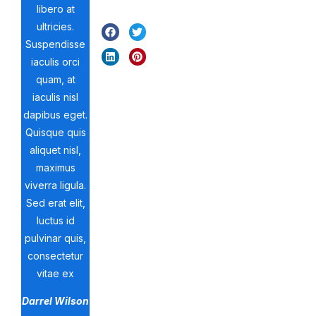
libero at
ultricies.
Suspendisse
iaculis orci
quam, at
iaculis nisl
dapibus eget.
Quisque quis
aliquet nisl,
maximus
viverra ligula.
Sed erat elit,
luctus id
pulvinar quis,
consectetur
vitae ex
Darrel Wilson