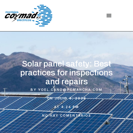
Solar panel safety: Best
practices for inspections
and repairs
BY
YOEL.CANO@PCMANCHA.COM
ON
JULIO 4, 2024
AT
4:24 PM
NO HAY COMENTARIOS