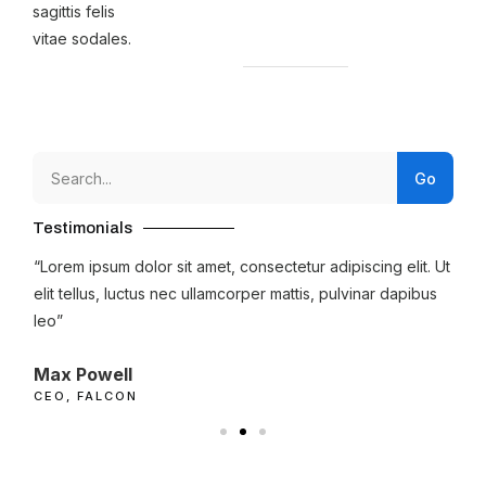
sagittis felis
vitae sodales.
Go
Testimonials
 Ut
“Lorem ipsum dolor sit amet, consectetur adipiscing elit. Ut
“Lo
us
elit tellus, luctus nec ullamcorper mattis, pulvinar dapibus
eli
leo”
leo
Max Powell
Al
CEO, FALCON
OW