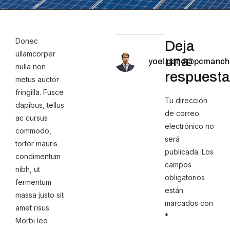
Donec
Deja
ullamcorper
una
yoel.cano@pcmanch
nulla non
respuesta
metus auctor
fringilla. Fusce
Tu dirección
dapibus, tellus
de correo
ac cursus
electrónico no
commodo,
será
tortor mauris
publicada.
Los
condimentum
campos
nibh, ut
obligatorios
fermentum
están
massa justo sit
marcados con
amet risus.
*
Morbi leo