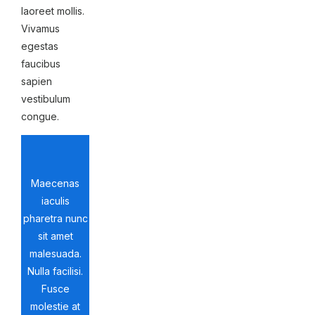
laoreet mollis.
Vivamus
egestas
faucibus
sapien
vestibulum
congue.
Maecenas
iaculis
pharetra nunc
sit amet
malesuada.
Nulla facilisi.
Fusce
molestie at