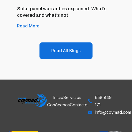
Solar panel warranties explained: What’s
covered and what’s not
Read More
Read All Blogs
Inicio
Servicios
658 849
Conócenos
Contacto
171
info@coymad.com