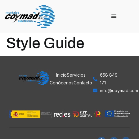
Style Guide
Inicio
Servicios
658 849
Conócenos
Contacto
171
info@coymad.com